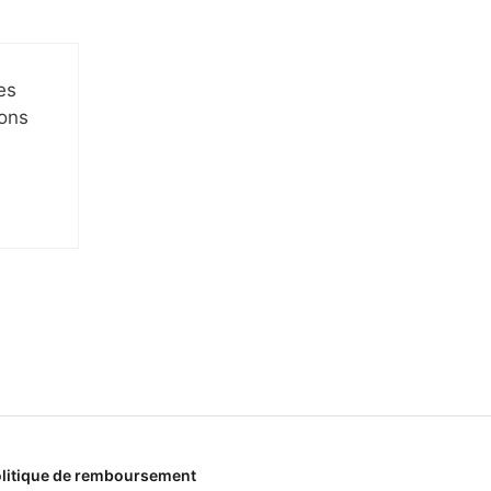
es
ions
litique de remboursement