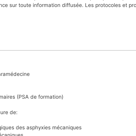
nce sur toute information diffusée. Les protocoles et p
, Msc Paramédecine
imaires (PSA de formation)
sure de:
giques des asphyxies mécaniques
mécaniques