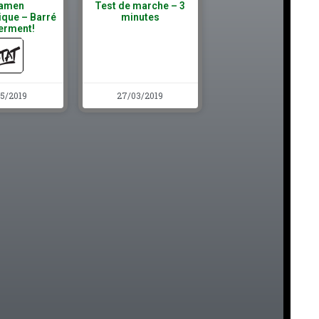
amen
Test de marche – 3
ique – Barré
minutes
erment!
05/2019
27/03/2019