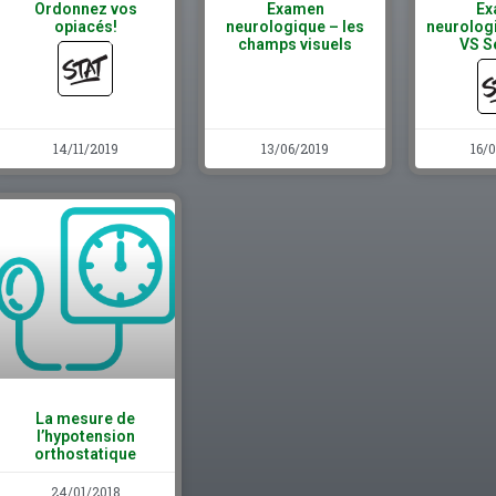
Ordonnez vos
Examen
Ex
opiacés!
neurologique – les
neurolog
champs visuels
VS S
14/11/2019
13/06/2019
16/
La mesure de
l’hypotension
orthostatique
24/01/2018