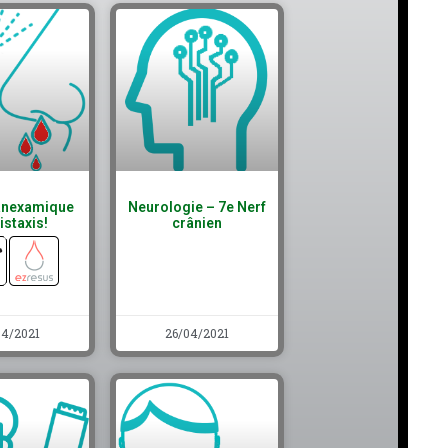
ranexamique
Neurologie – 7e Nerf
istaxis!
crânien
04/2021
26/04/2021