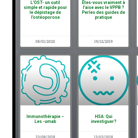
L’OST- un outil
Êtes-vous vraiment à
simple et rapide pour
l’aise avec le VPPB ?
le dépistage de
Perles des guides de
l’ostéoporose
pratique
08/01/2020
19/12/2019
Immunothérapie –
HSA: Qui
Les -umab
investiguer?
23/08/2018
13/03/2018