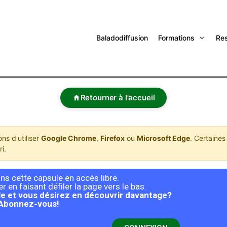
Baladodiffusion
Formations
Re
Retourner à l'accueil
s d'utiliser
Google Chrome
,
Firefox
ou
Microsoft Edge
. Certaines
i.
s cette capsule en accès libre.
 en faisant défiler la page vers le bas.
e et vous désirez en découvrir davantage?
Abonnez-vous!