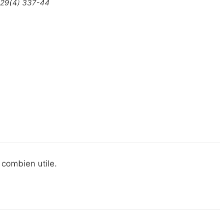
 29(4) 337-44
 combien utile.