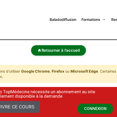
Baladodiffusion
Formations
Re
Retourner à l'accueil
s d'utiliser
Google Chrome
,
Firefox
ou
Microsoft Edge
. Certaines
i.
déo TopMédecine nécessite un abonnement au site.
alement disponible à la demande
IVRE CE COURS
CONNEXION