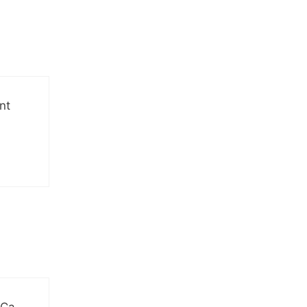
nt
 Ça