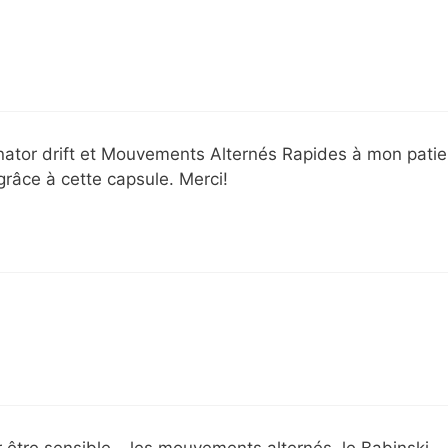
onator drift et Mouvements Alternés Rapides à mon patie
râce à cette capsule. Merci!
r être sensible… les mouvements alternés, le Babinski…