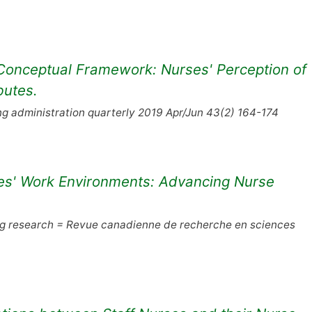
Conceptual Framework: Nurses' Perception of
butes.
g administration quarterly 2019 Apr/Jun 43(2) 164-174
ses' Work Environments: Advancing Nurse
ng research = Revue canadienne de recherche en sciences