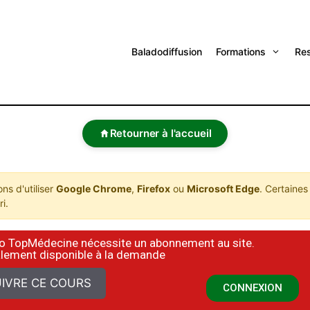
Baladodiffusion
Formations
Re
Retourner à l'accueil
s d'utiliser
Google Chrome
,
Firefox
ou
Microsoft Edge
. Certaines
i.
déo TopMédecine nécessite un abonnement au site.
alement disponible à la demande
IVRE CE COURS
CONNEXION