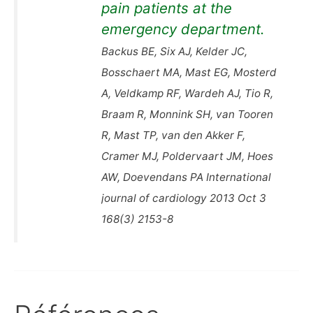
pain patients at the
emergency department.
Backus BE, Six AJ, Kelder JC,
Bosschaert MA, Mast EG, Mosterd
A, Veldkamp RF, Wardeh AJ, Tio R,
Braam R, Monnink SH, van Tooren
R, Mast TP, van den Akker F,
Cramer MJ, Poldervaart JM, Hoes
AW, Doevendans PA International
journal of cardiology 2013 Oct 3
168(3) 2153-8