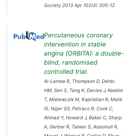
Society 2013 Apr 102(4) 305-12
Percutaneous coronary
intervention in stable
angina (ORBITA): a double-
blind, randomised
controlled trial.
Al-Lamee R, Thompson D, Dehbi
HM, Sen S, Tang K, Davies J, Keeble
T, Mielewczik M, Kaprielian R, Malik
IS, Nijjer SS, Petraco R, Cook C,
Ahmad Y, Howard J, Baker C, Sharp
A, Gerber R, Talwar S, Assomull R,
Mayet J, Wensel R, Collier D, Shun-