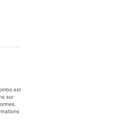
Combo est
ns sur
formes.
rmations