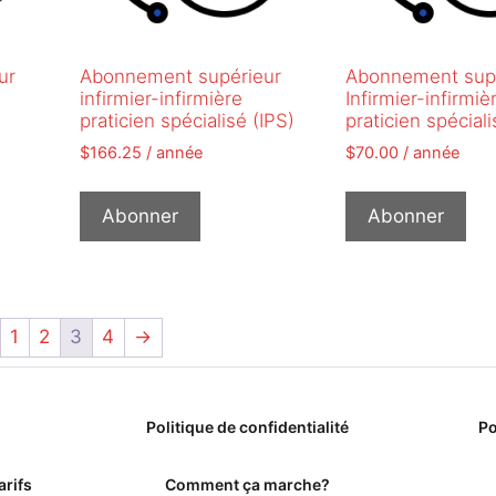
ur
Abonnement supérieur
Abonnement sup
infirmier-infirmière
Infirmier-infirmiè
praticien spécialisé (IPS)
praticien spéciali
$
166.25
/ année
$
70.00
/ année
Abonner
Abonner
1
2
3
4
→
Politique de confidentialité
Po
arifs
Comment ça marche?