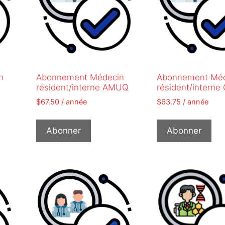
n
Abonnement Médecin
Abonnement Méd
résident/interne AMUQ
résident/intern
$
67.50
/ année
$
63.75
/ année
Abonner
Abonner