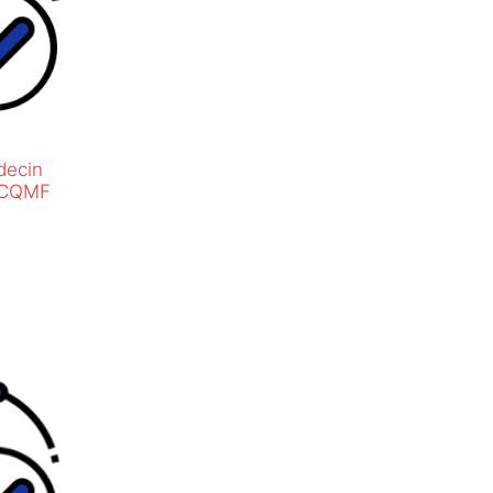
ecin
e CQMF